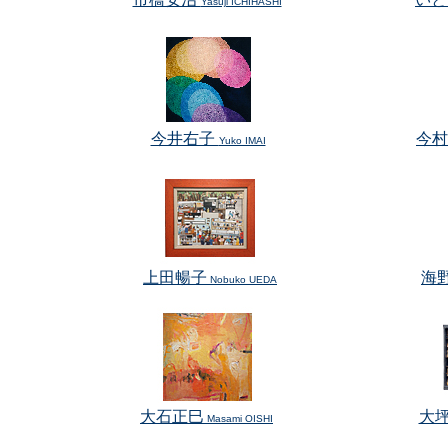
Yasuji ICHIHASHI
今井右子
今村
Yuko IMAI
上田暢子
海
Nobuko UEDA
大石正巳
大
Masami OISHI