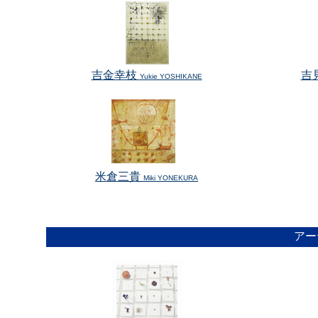
吉金幸枝
吉
Yukie YOSHIKANE
<
米倉三貴
Miki YONEKURA
アー