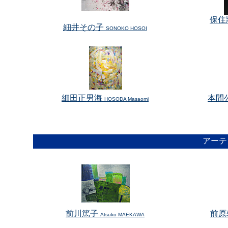
保住
細井その子
SONOKO HOSOI
細田正男海
本間
HOSODA Masaomi
アーテ
前川篤子
前原
Atsuko MAEKAWA