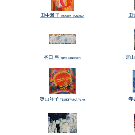
田中雅子
田
Masako TANAKA
谷口 弓
霊山
Yumi Taniguchi
築山洋子
寺
TSUKIYAMA Yoko