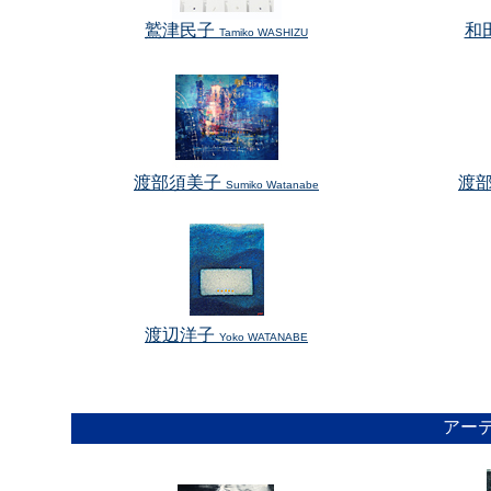
鷲津民子
和
Tamiko WASHIZU
渡部須美子
渡
Sumiko Watanabe
渡辺洋子
Yoko WATANABE
アーテ