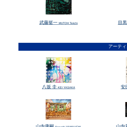
武藤挺一
目
MUTOH Teiichi
アーティ
八坂 圭
安
KEI YASAKA
山内康嗣
山内
Yasushi YAMAUCHI