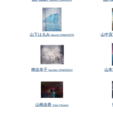
山下はるみ
山中
Harumi YAMASHITA
柳迫幸子
山本
Sachiko YANASEKO
山根由香
Yuka Yamane