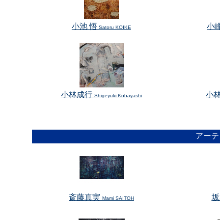
小池 悟
小峰
Satoru KOIKE
小林成行
小
Shigeyuki Kobayashi
アーテ
斎藤真実
坂
Mami SAITOH