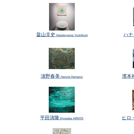
畠山圭史
ハナ
Hatakeyama Yoshifumi
濵野春美
濱本
Harumi Hamano
平田清隆
ヒロ
Kiyotaka HIRATA