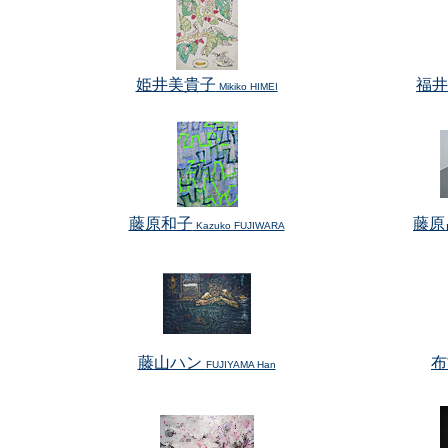
姫井美貴子
福井
Mikiko HIMEI
藤原和子
藤原
Kazuko FUJIWARA
藤山ハン
布
FUJIYAMA Han