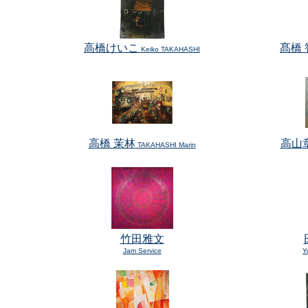
高橋けいこ
髙橋 
Keiko TAKAHASHI
高橋 茉林
高山
TAKAHASHI Marin
竹田雅文
Jam Service
Y