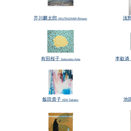
芥川麟太郎
浅
AKUTAGAWA Rintaro
有田桜子
李叡潾
Sakurako Arita
飯田貴子
池
IIDA Takako