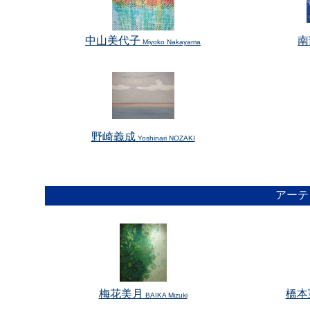
中山美代子
南
Miyoko Nakayama
野崎義成
Yoshinari NOZAKI
アーテ
梅花美月
橋本
BAIKA Mizuki