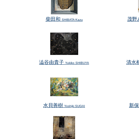
柴田和
茂野
SHIBATA Kazu
澁谷由貴子
清水
Yukiko SHIBUYA
水貝善樹
新
Yoshjki SUGAI