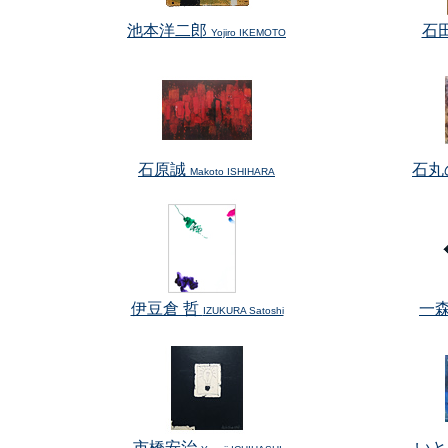
池本洋二郎
石
Yojiro IKEMOTO
石原誠
石丸
Makoto ISHIHARA
伊豆倉 哲
一
IZUKURA Satoshi
市橋安治
い