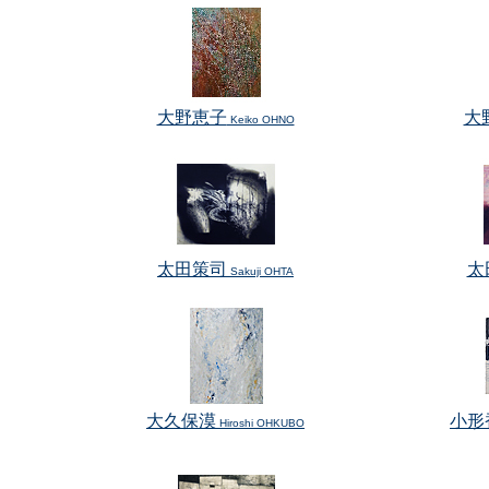
大野恵子
大
Keiko OHNO
太田策司
太
Sakuji OHTA
大久保漠
小形
Hiroshi OHKUBO