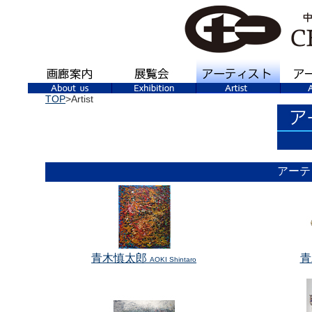
TOP
>Artist
アーテ
青木慎太郎
青
AOKI Shintaro