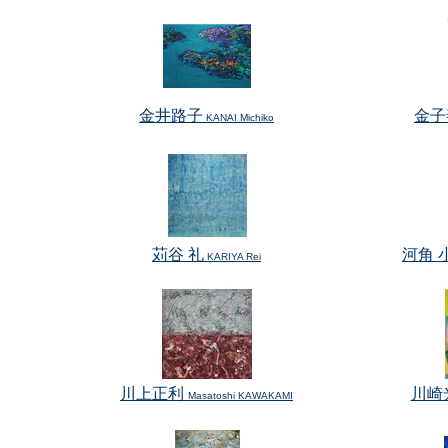
金井路子
金子
KANAI Michiko
苅谷 礼
河角 
KARIYA Rei
川上正利
川崎
Masatoshi KAWAKAMI