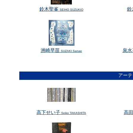
鈴木聖峯
鈴
SEIHO SUZUKIO
洲崎早苗
泉水
SUZAKI Sanae
アーテ
高下せい子
高田
Seiko TAKASHITA