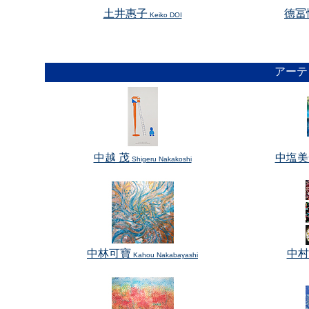
土井惠子
德冨
Keiko DOI
アーテ
中越 茂
中塩美
Shigeru Nakakoshi
中林可寶
中村
Kahou Nakabayashi