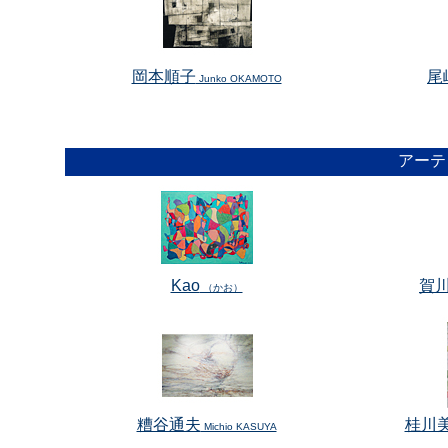
岡本順子
尾
Junko OKAMOTO
アーテ
Kao
賀
（かお）
糟谷通夫
桂川
Michio KASUYA