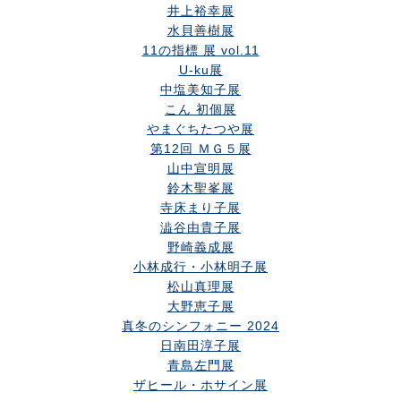
井上裕幸展
水貝善樹展
11の指標 展 vol.11
U-ku展
中塩美知子展
こん 初個展
やまぐちたつや展
第12回 ＭＧ５展
山中宣明展
鈴木聖峯展
寺床まり子展
澁谷由貴子展
野崎義成展
小林成行・小林明子展
松山真理展
大野恵子展
真冬のシンフォニー 2024
日南田淳子展
青島左門展
ザヒール・ホサイン展