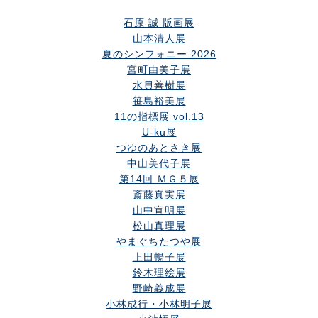
石原 誠 版画展
山本清人展
夏のシンフォニー 2026
宮町由美子展
水貝善樹展
笹島裕美展
11の指標展 vol.13
U-ku展
つゆのあとさき展
中山美代子展
第14回 ＭＧ５展
斎藤真実展
山中宣明展
松山真理展
やまぐちたつや展
上田暢子展
鈴木理絵展
野崎義成展
小林成行・小林明子展