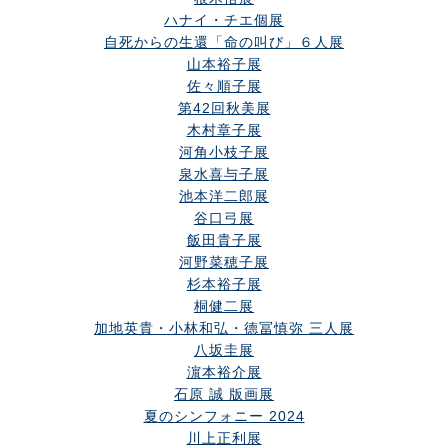
ハナイ・チエ個展
自死からの生還「命の叫び」６人展
山本裕子展
佐々順子展
第42回秋美展
木村章子展
河角小枝子展
泉水喜与子展
池本洋二郎展
谷口弓展
飯田貴子展
河野菜穂子展
杉本裕子展
桐健二展
加地英貴・小林和弘・德冨慎弥 三人展
八坂圭展
濵本裕介展
石原 誠 版画展
夏のシンフォニー 2024
川上正利展