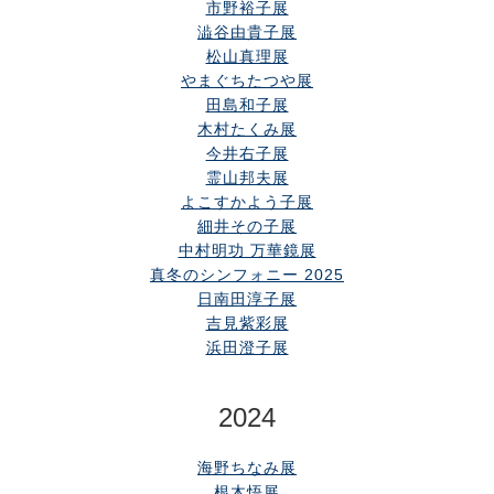
市野裕子展
澁谷由貴子展
松山真理展
やまぐちたつや展
田島和子展
木村たくみ展
今井右子展
霊山邦夫展
よこすかよう子展
細井その子展
中村明功 万華鏡展
真冬のシンフォニー 2025
日南田淳子展
吉見紫彩展
浜田澄子展
2024
海野ちなみ展
根木悟展