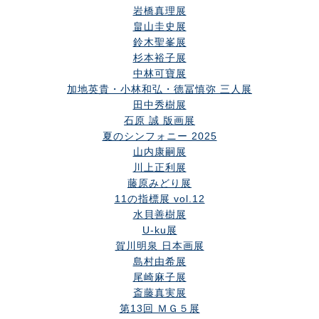
岩橋真理展
畠山圭史展
鈴木聖峯展
杉本裕子展
中林可寶展
加地英貴・小林和弘・德冨慎弥 三人展
田中秀樹展
石原 誠 版画展
夏のシンフォニー 2025
山内康嗣展
川上正利展
藤原みどり展
11の指標展 vol.12
水貝善樹展
U-ku展
賀川明泉 日本画展
島村由希展
尾崎麻子展
斎藤真実展
第13回 ＭＧ５展