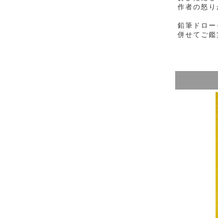
作者の怒り
鉛筆ドロー
併せてご鑑