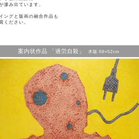
が滲み出ています。
イングと版画の融合作品も
賞ください。
案内状作品 「過労自殺」
木版 68×52cm