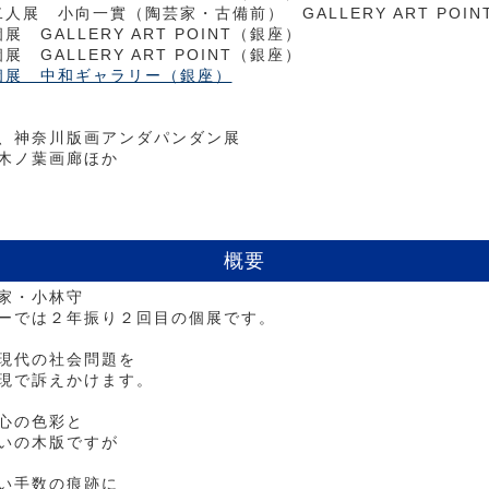
二人展 小向一實（陶芸家・古備前） GALLERY ART POI
個展 GALLERY ART POINT（銀座）
個展 GALLERY ART POINT（銀座）
 個展 中和ギャラリー（銀座）
、神奈川版画アンダパンダン展
木ノ葉画廊ほか
概要
家・小林守
ーでは２年振り２回目の個展です。
現代の社会問題を
現で訴えかけます。
心の色彩と
いの木版ですが
い手数の痕跡に