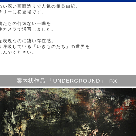
わい深い画面造りで人気の相良由紀、
ラリーに初登場です。
物たちの何気ない一瞬を
性カメラで活写しました。
な表現なのに凄い存在感。
り呼吸している「いきものたち」の世界を
しんでください。
案内状作品 「UNDERGROUND」
F80