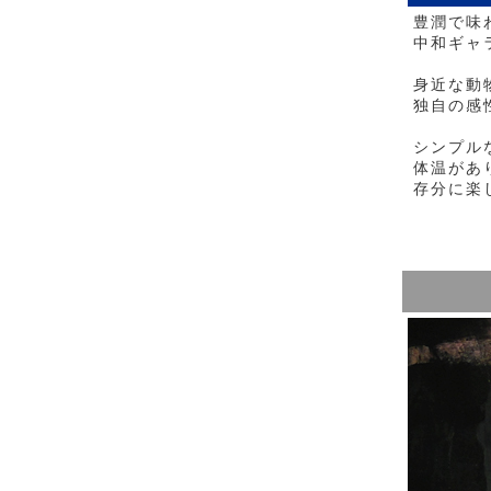
豊潤で味
中和ギャ
身近な動
独自の感
シンプル
体温があ
存分に楽