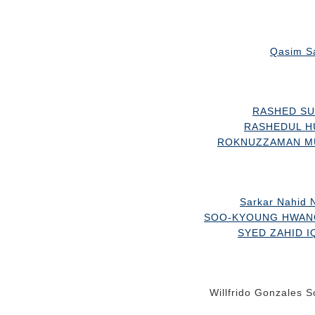
Qasim Sa
RASHED SU
RASHEDUL HUD
ROKNUZZAMAN MUR
Sarkar Nahid N
SOO-KYOUNG HWANG t
SYED ZAHID IQ
Willfrido Gonzales S