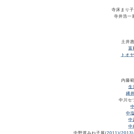
寺床まり子
寺井浩一
土井
富
トオヤ
内藤
生
縄井
中川セ
中
中塩
中
中
中野渡みね子展
(2011)
(2013)