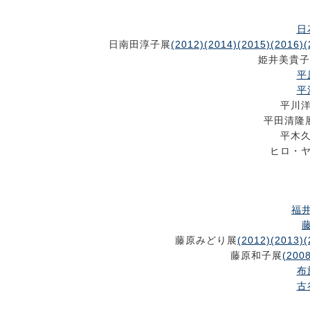
日
日南田淳子展
(2012)
(2014)
(2015)
(2016)
(
姫井美貴子
平
平
平川
平田清隆
平木
ヒロ・
福井
藤
藤原みどり展
(2012)
(2013)
(
藤原和子展
(2008
布
古