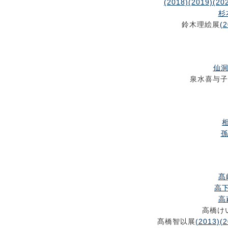
(2018)
(2019)
(20
杉
鈴木理絵展
(2
仙洞
泉水喜与子
相
孫
髙
高下
高
高橋け
髙橋智以展
(2013)
(2