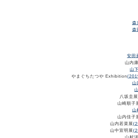
森
森
安田薫
山内
山下
やまぐちたつや Exhibition
(201
山
山
八坂圭展
山崎順子
山
山内佳子
山内若菜展
(2
山中宣明展
(2
山村