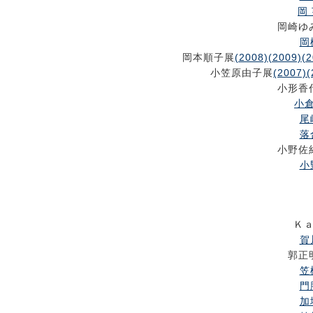
岡 
岡崎ゆ
岡
岡本順子展
(2008)
(2009)
(2
小笠原由子展
(2007)
(
小形香
小倉
尾
落
小野佐
小
Ｋ
賀
郭正
笠
門
加