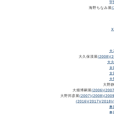
宇
海野ちなみ展
(
X
大
大久保漠展
(2008)
(2
大久
太
太
大
大野
大畑博嗣展
(2006)
(2007
大野邦彦展
(2007)
(2008)
(2009
(2016)
(2017)
(2018)
奥
奥