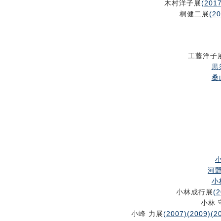
木村洋子展
(2017
桐健二展
(20
工藤洋子
黒
桑
小
河野
小
小林成行展
(2
小林 
小峰 力展
(2007)
(2009)
(2