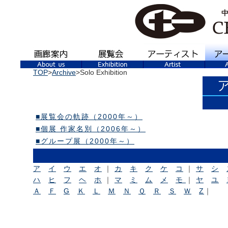
TOP
>
Archive
>Solo Exhibition
■展覧会の軌跡（2000年～）
■個展 作家名別（2006年～）
■グループ展（2000年～）
ア
イ
ウ
エ
オ
｜
カ
キ
ク
ケ
コ
｜
サ
シ
ハ
ヒ
フ
ヘ
ホ
｜
マ
ミ
ム
メ
モ
｜
ヤ
ユ
Ａ
Ｆ
G
Ｋ
Ｌ
Ｍ
Ｎ
Ｑ
Ｒ
Ｓ
Ｗ
Z
｜