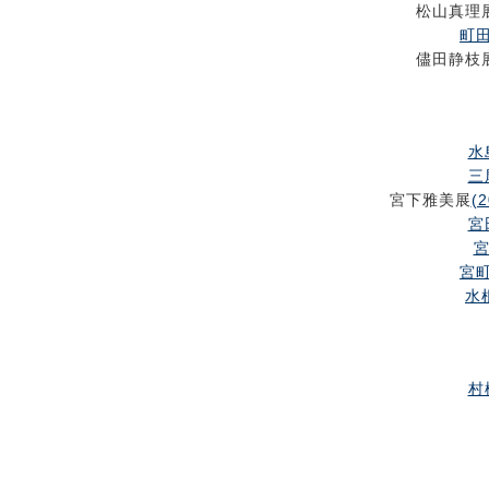
松山真理
町田
儘田静枝
水
三
宮下雅美展
(2
宮
宮
宮町
水根
村