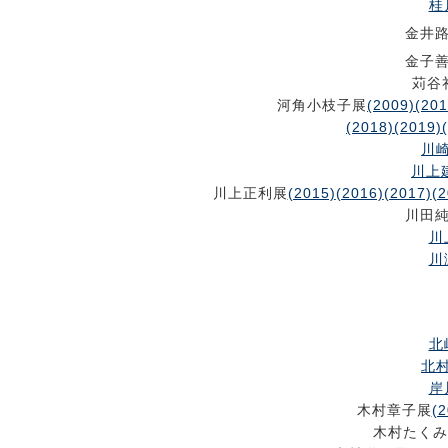
桂
金井
金子
苅谷
河角小枝子展
(2009)
(201
(2018)
(2019)
川崎
川上建
川上正利展
(2015)
(2016)
(2017)
(2
川田
川
川
北
北村
岸
木村章子展
(2
木村たくみ