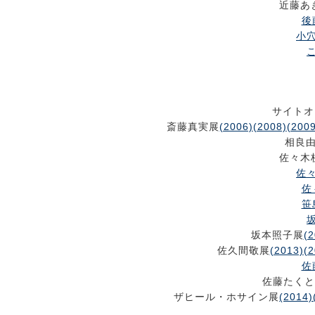
近藤あ
後
小穴
こ
サイトオ
斎藤真実展
(2006)
(2008)
(2009
相良
佐々木
佐々
佐
笹
坂
坂本照子展
(2
佐久間敬展
(2013)
(2
佐
佐藤たくと
ザヒール・ホサイン展
(2014)