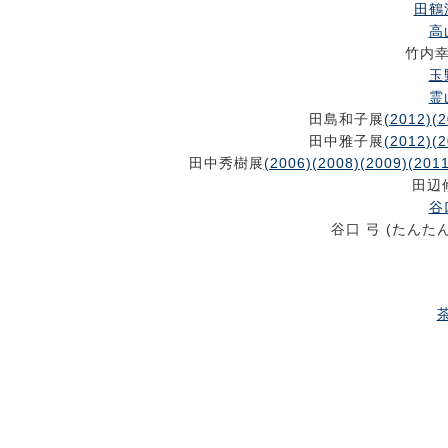
田鶴
高
竹内
玉
霊
田島和子展
(2012)
(2
田中雅子展
(2012)
(2
田中秀樹展
(2006)
(2008)
(2009)
(2011
田辺
谷
谷口 弓 (たんたん
茶