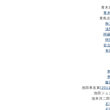
青木
青木
青島
秋
浅
阿蘇
阿
安立
有
李
李
飯
池田孝友展
(2011
池田ジュ
池本洋二郎
石
石