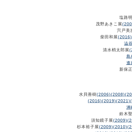
塩路
茂野あきこ展
(200
宍戸美
柴田和展
(2016)
澁谷
清水梢太郎展
(
島
進
新保
水貝善樹
(2006)
(2008)
(20
(2016)
(2019)
(2021)
洲
鈴木
須知鏡子展
(2009)
(2
杉本裕子展
(2009)
(2010)
(2