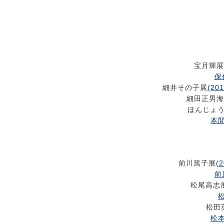
宝月輝展
保
細井その子展
(201
細田正男海
ほんじょ
本間
前川篤子展
(2
前
松尾高志
松
松田
松本