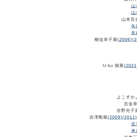
山
山
山本百
矢
矢
柳迫幸子展
(2006)
(2
U-ku 個展
(2021
よこすか
吉金
吉野光子
吉澤剛展
(2009)
(2011)
吉
米