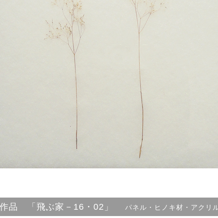
作品 「飛ぶ家－16・02」
パネル・ヒノキ材・アクリ