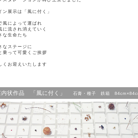
イン展示は「風に付く」
で風によって運ばれ
風に流され消えていく
さな生命たち
さなステージに
と乗って可愛くご挨拶
しくお迎えいたします
案内状作品 「風に付く」
石膏・種子 鉄箱 84cm×84c