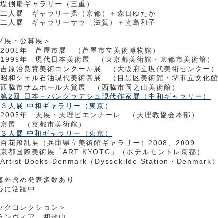
年 堤側庵ギャラリー（三重）
年 二人展 ギャラリー揺（京都）＋森口ゆたか
年 二人展 ギャラリーサラ（滋賀）＋光島和子
プ展・公募展＞
年～2005年 芦屋市展 （芦屋市立美術博物館）
年～1999年 現代日本美術展 （東京都美術館・京都市美術館）
年 吉原治良賞美術コンクール展 （大阪府立現代美術センター）2
年 昭和シェル石油現代美術賞展 （目黒区美術館・堺市立文化
年 西脇市サムホール大賞展 （西脇市岡之山美術館）
年 第2回 日本－バングラデシュ現代作家展（中和ギャラリー）
年 ３人展 中和ギャラリー（東京
）
年、2005年 天展・天理ビエンナーレ （天理教協会本部）
年 京展 （京都市美術館）
年 ３人展 中和ギャラリー（東京）
 百花繚乱展（兵庫県立美術館ギャラリー）2008、2009
 京都国際美術展「ART KYOTO」（ホテルモントレ京都）
rtist Books-Denmark（Dyssekilde Station・Denmark
海外含め発表多数あり
心に活躍中
ックコレクション＞
ランヴィア 和歌山