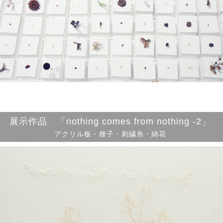
展示作品 「nothing comes from nothing -2」
アクリル板・種子・刺繍糸・綿花