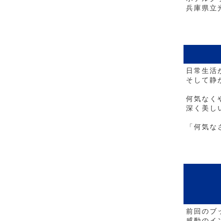
兵庫県立
日常生活
そして静
何気なく
深く美し
「何気な
前回のブ
感動のイ