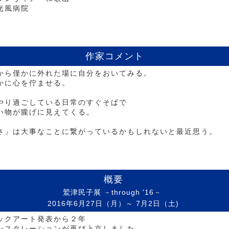
光風病院
作家コメント
から僅かに外れた場に自分をおいてみる。
かに心を佇ませる。
やり過ごしている日常のすぐそばで
い物が朧げに見えてくる。
さ」は大事なことに繋がっているかもしれないと最近思う。
概要
鷲津民子展 －through '16－
2016年6月27日（月）～ 7月2日（土)
ックアート発表から２年
ンスタレーションが再び上京しました